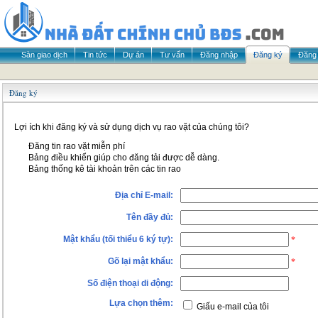
Sàn giao dịch
Tin tức
Dự án
Tư vấn
Đăng nhập
Đăng ký
Đăng 
Đăng ký
Lợi ích khi đăng ký và sử dụng dịch vụ rao vặt của chúng tôi?
Đăng tin rao vặt miễn phí
Bảng điều khiển giúp cho đăng tải được dễ dàng.
Bảng thống kê tài khoản trên các tin rao
Địa chỉ E-mail:
Tên đầy đủ:
Mật khẩu (tối thiểu 6 ký tự):
*
Gõ lại mật khẩu:
*
Số điện thoại di động:
Lựa chọn thêm:
Giấu e-mail của tôi