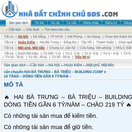
Sàn giao dịch
Tin tức
Dự án
Tư vấn
Đăng nhập
Đăng ký
Đăng 
Cần bán
Cho thuê
Tìm theo nhu cầu
Tất cả
|
Hà Nội
|
Đà Nẵng
|
TP HCM
|
Hải Phòng
|
An Giang
|
Chọn tỉnh thành k
Tất cả
|
Hoàn Kiếm
|
Hai Bà Trưng
|
Đống Đa
|
Tây Hồ
|
Thanh Xuân
|
Chọn quậ
Tất cả
|
Mặt phố, Mặt tiền
|
Chung cư ,căn hộ
|
Cửa hàng, Văn phòng
|
Nhà ở, Đất
Tất cả
|
Dưới 500 triệu
|
Từ 500 -1 tỷ
|
Từ 1 -2 tỷ
|
Từ 2 -3 tỷ
|
Từ 3 – 5 tỷ
|
Từ 5 –
|
Từ 20 - 30 tỷ
|
Từ 30 - 40 tỷ
|
Từ 40 - 60 tỷ
|
Trên 60 tỷ
>>
>>
>>
>>
Sàn giao dịch
Cần bán
Hà Nội
Hoàn Kiếm
Mặt phố, Mặt tiền
cần chuyển HAI BÀ TRƯNG – BÀ TRIỆU – BUILDING 215M² x
10 TẦNG – DÒNG TIỀN GẦN 6 TỶ/NĂM –
MÔ TẢ
🔥 HAI BÀ TRƯNG – BÀ TRIỆU – BUILDING
DÒNG TIỀN GẦN 6 TỶ/NĂM – CHÀO 219 TỶ 🔥
Có những tài sản mua để kiếm tiền.
Có những tài sản mua để giữ tiền.