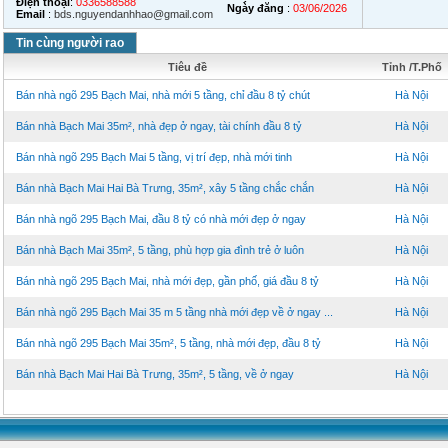
Điện thoại
:
0336588588
Ngày đăng
:
03/06/2026
Email
:
bds.nguyendanhhao@gmail.com
Tin cùng người rao
Tiêu đề
Tỉnh /T.Phố
Bán nhà ngõ 295 Bạch Mai, nhà mới 5 tầng, chỉ đầu 8 tỷ chút
Hà Nội
Bán nhà Bạch Mai 35m², nhà đẹp ở ngay, tài chính đầu 8 tỷ
Hà Nội
Bán nhà ngõ 295 Bạch Mai 5 tầng, vị trí đẹp, nhà mới tinh
Hà Nội
Bán nhà Bạch Mai Hai Bà Trưng, 35m², xây 5 tầng chắc chắn
Hà Nội
Bán nhà ngõ 295 Bạch Mai, đầu 8 tỷ có nhà mới đẹp ở ngay
Hà Nội
Bán nhà Bạch Mai 35m², 5 tầng, phù hợp gia đình trẻ ở luôn
Hà Nội
Bán nhà ngõ 295 Bạch Mai, nhà mới đẹp, gần phố, giá đầu 8 tỷ
Hà Nội
Bán nhà ngõ 295 Bạch Mai 35 m 5 tầng nhà mới đẹp về ở ngay ...
Hà Nội
Bán nhà ngõ 295 Bạch Mai 35m², 5 tầng, nhà mới đẹp, đầu 8 tỷ
Hà Nội
Bán nhà Bạch Mai Hai Bà Trưng, 35m², 5 tầng, về ở ngay
Hà Nội