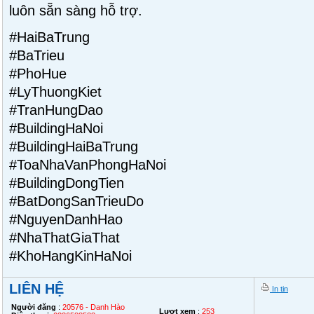
luôn sẵn sàng hỗ trợ.
#HaiBaTrung
#BaTrieu
#PhoHue
#LyThuongKiet
#TranHungDao
#BuildingHaNoi
#BuildingHaiBaTrung
#ToaNhaVanPhongHaNoi
#BuildingDongTien
#BatDongSanTrieuDo
#NguyenDanhHao
#NhaThatGiaThat
#KhoHangKinHaNoi
LIÊN HỆ
In tin
Người đăng
:
20576 - Danh Hào
Lượt xem
:
253