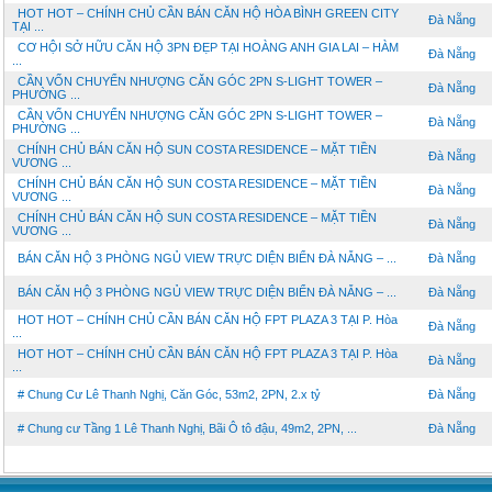
HOT HOT – CHÍNH CHỦ CẦN BÁN CĂN HỘ HÒA BÌNH GREEN CITY
Đà Nẵng
TẠI ...
CƠ HỘI SỞ HỮU CĂN HỘ 3PN ĐẸP TẠI HOÀNG ANH GIA LAI – HÀM
Đà Nẵng
...
CẦN VỐN CHUYỂN NHƯỢNG CĂN GÓC 2PN S-LIGHT TOWER –
Đà Nẵng
PHƯỜNG ...
CẦN VỐN CHUYỂN NHƯỢNG CĂN GÓC 2PN S-LIGHT TOWER –
Đà Nẵng
PHƯỜNG ...
CHÍNH CHỦ BÁN CĂN HỘ SUN COSTA RESIDENCE – MẶT TIỀN
Đà Nẵng
VƯƠNG ...
CHÍNH CHỦ BÁN CĂN HỘ SUN COSTA RESIDENCE – MẶT TIỀN
Đà Nẵng
VƯƠNG ...
CHÍNH CHỦ BÁN CĂN HỘ SUN COSTA RESIDENCE – MẶT TIỀN
Đà Nẵng
VƯƠNG ...
BÁN CĂN HỘ 3 PHÒNG NGỦ VIEW TRỰC DIỆN BIỂN ĐÀ NẴNG – ...
Đà Nẵng
BÁN CĂN HỘ 3 PHÒNG NGỦ VIEW TRỰC DIỆN BIỂN ĐÀ NẴNG – ...
Đà Nẵng
HOT HOT – CHÍNH CHỦ CẦN BÁN CĂN HỘ FPT PLAZA 3 TẠI P. Hòa
Đà Nẵng
...
HOT HOT – CHÍNH CHỦ CẦN BÁN CĂN HỘ FPT PLAZA 3 TẠI P. Hòa
Đà Nẵng
...
# Chung Cư Lê Thanh Nghị, Căn Góc, 53m2, 2PN, 2.x tỷ
Đà Nẵng
# Chung cư Tầng 1 Lê Thanh Nghị, Bãi Ô tô đậu, 49m2, 2PN, ...
Đà Nẵng