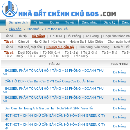
Sàn giao dịch
Tin tức
Dự án
Tư vấn
Đăng nhập
Đăng ký
Đăng 
Cần bán
Cho thuê
Tìm theo nhu cầu
Tất cả
|
Hà Nội
|
Đà Nẵng
|
TP HCM
|
Hải Phòng
|
An Giang
|
Chọn tỉnh thành k
Tất cả
|
Cẩm Lệ
|
Hải Châu
|
Hòa Vang
|
Hoàng Sa
|
Liên Chiểu
|
Chọn quận huy
Tất cả
|
Mặt phố, Mặt tiền
|
Chung cư ,căn hộ
|
Cửa hàng, Văn phòng
|
Nhà ở, Đất
Tất cả
|
Dưới 500 triệu
|
Từ 500 -1 tỷ
|
Từ 1 -2 tỷ
|
Từ 2 -3 tỷ
|
Từ 3 – 5 tỷ
|
Từ 5 
|
Từ 20 - 30 tỷ
|
Từ 30 - 40 tỷ
|
Từ 40 - 60 tỷ
|
Trên 60 tỷ
Tiêu đề
Tỉnh /T.Phố
🔴💥SIÊU PHẨM TÒA CĂN HỘ 4 TẦNG – 18 PHÒNG – DOANH THU
Đà Nẵng
50 ...
CĂN HỘ ĐẸP - Cần Bán Căn 2 PN Cuối Cùng Của Dự Án Nhìn ...
Đà Nẵng
🔴💥SIÊU PHẨM TÒA CĂN HỘ 4 TẦNG – 18 PHÒNG – DOANH THU
Đà Nẵng
50 ...
🔴💥SIÊU PHẨM TÒA CĂN HỘ 4 TẦNG – 18 PHÒNG – DOANH THU
Đà Nẵng
50 ...
Bán Căn Hộ Hoàng Anh Gia Lai Hàm Nghi 94m², 2PN, View Hồ ...
Đà Nẵng
HOT HOT – CHÍNH CHỦ CẦN BÁN CĂN HỘ HÒA BÌNH GREEN CITY
Đà Nẵng
TẠI ...
HOT HOT – CHÍNH CHỦ CẦN BÁN CĂN HỘ HÒA BÌNH GREEN CITY
Đà Nẵng
TẠI ...