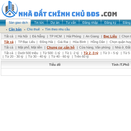
Sàn giao dịch
Tin tức
Dự án
Tư vấn
Đăng nhập
Đăng ký
Đăng 
Cần bán
Cho thuê
Tìm theo nhu cầu
Tất cả
|
Hà Nội
|
Đà Nẵng
|
TP HCM
|
Hải Phòng
|
An Giang
|
Bạc Liêu
|
Chọn t
Tất cả
|
TP.Bạc Liêu
|
Đông Hải
|
Giá Rai
|
Hòa Bình
|
Hồng Dân
|
Chọn quận hu
Tất cả
|
Mặt phố, Mặt tiền
|
Chung cư ,căn hộ
|
Cửa hàng, Văn phòng
|
Nhà ở, Đất
Tất cả
|
Dưới 500 triệu
|
Từ 500 -1 tỷ
|
Từ 1 -2 tỷ
|
Từ 2 -3 tỷ
|
Từ 3 – 5 tỷ
|
Từ 5 
|
Từ 20 - 30 tỷ
|
Từ 30 - 40 tỷ
|
Từ 40 - 60 tỷ
|
Trên 60 tỷ
Tiêu đề
Tỉnh /T.Phố