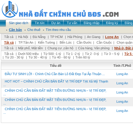
Sàn giao dịch
Tin tức
Dự án
Tư vấn
Đăng nhập
Đăng ký
Đăng 
Cần bán
Cho thuê
Tìm theo nhu cầu
Tất cả
|
Hà Nội
|
Đà Nẵng
|
TP HCM
|
Hải Phòng
|
An Giang
|
Long An
|
Chọn t
Tất cả
|
TP.Tân An
|
Kiến Tường
|
Bến Lức
|
Cần Đước
|
Cần Giuộc
|
Chọn quận
Tất cả
|
Mặt phố, Mặt tiền
|
Chung cư ,căn hộ
|
Cửa hàng, Văn phòng
|
Nhà ở, Đất 
Tất cả
|
Dưới 500 triệu
|
Từ 500 -1 tỷ
|
Từ 1 -2 tỷ
|
Từ 2 -3 tỷ
|
Từ 3 – 5 tỷ
|
Từ 5 
|
Từ 20 - 30 tỷ
|
Từ 30 - 40 tỷ
|
Từ 40 - 60 tỷ
|
Trên 60 tỷ
Tiêu đề
Tỉnh /T.Phố
ĐẦU TƯ SINH LỜI - Chính Chủ Cần Bán Lô Đất Đẹp Tại Ấp Thuận ...
Long An
HOT HOT – CHÍNH CHỦ CẦN BÁN ĐẤT VỊ TRÍ ĐẸP TẠI Xã Mỹ Thạnh
Long An
...
CHÍNH CHỦ CẦN BÁN ĐẤT MẶT TIỀN ĐƯỜNG NHỰA – VỊ TRÍ ĐẸP,
Long An
...
CHÍNH CHỦ CẦN BÁN ĐẤT MẶT TIỀN ĐƯỜNG NHỰA – VỊ TRÍ ĐẸP,
Long An
...
CHÍNH CHỦ CẦN BÁN ĐẤT MẶT TIỀN ĐƯỜNG NHỰA – VỊ TRÍ ĐẸP,
Long An
...