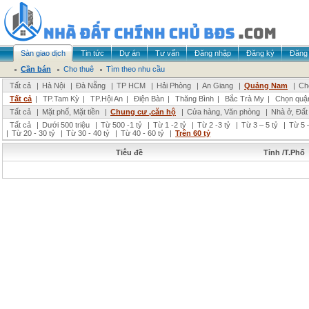
Sàn giao dịch
Tin tức
Dự án
Tư vấn
Đăng nhập
Đăng ký
Đăng 
Cần bán
Cho thuê
Tìm theo nhu cầu
Tất cả
|
Hà Nội
|
Đà Nẵng
|
TP HCM
|
Hải Phòng
|
An Giang
|
Quảng Nam
|
Ch
Tất cả
|
TP.Tam Kỳ
|
TP.Hội An
|
Điện Bàn
|
Thăng Bình
|
Bắc Trà My
|
Chọn quậ
Tất cả
|
Mặt phố, Mặt tiền
|
Chung cư ,căn hộ
|
Cửa hàng, Văn phòng
|
Nhà ở, Đất
Tất cả
|
Dưới 500 triệu
|
Từ 500 -1 tỷ
|
Từ 1 -2 tỷ
|
Từ 2 -3 tỷ
|
Từ 3 – 5 tỷ
|
Từ 5 –
|
Từ 20 - 30 tỷ
|
Từ 30 - 40 tỷ
|
Từ 40 - 60 tỷ
|
Trên 60 tỷ
Tiêu đề
Tỉnh /T.Phố