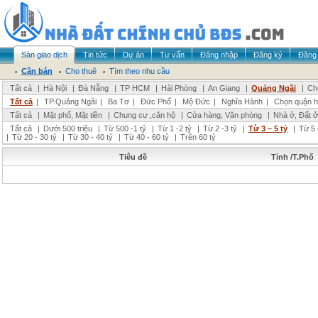
Sàn giao dịch
Tin tức
Dự án
Tư vấn
Đăng nhập
Đăng ký
Đăng 
Cần bán
Cho thuê
Tìm theo nhu cầu
Tất cả
|
Hà Nội
|
Đà Nẵng
|
TP HCM
|
Hải Phòng
|
An Giang
|
Quảng Ngãi
|
Ch
Tất cả
|
TP.Quảng Ngãi
|
Ba Tơ
|
Đức Phổ
|
Mộ Đức
|
Nghĩa Hành
|
Chọn quận 
Tất cả
|
Mặt phố, Mặt tiền
|
Chung cư ,căn hộ
|
Cửa hàng, Văn phòng
|
Nhà ở, Đất ở
Tất cả
|
Dưới 500 triệu
|
Từ 500 -1 tỷ
|
Từ 1 -2 tỷ
|
Từ 2 -3 tỷ
|
Từ 3 – 5 tỷ
|
Từ 5 
|
Từ 20 - 30 tỷ
|
Từ 30 - 40 tỷ
|
Từ 40 - 60 tỷ
|
Trên 60 tỷ
Tiêu đề
Tỉnh /T.Phố