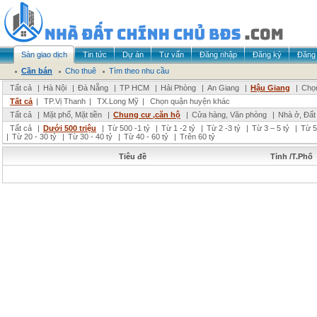
Sàn giao dịch
Tin tức
Dự án
Tư vấn
Đăng nhập
Đăng ký
Đăng 
Cần bán
Cho thuê
Tìm theo nhu cầu
Tất cả
|
Hà Nội
|
Đà Nẵng
|
TP HCM
|
Hải Phòng
|
An Giang
|
Hậu Giang
|
Chọn
Tất cả
|
TP.Vị Thanh
|
TX.Long Mỹ
|
Chọn quận huyện khác
Tất cả
|
Mặt phố, Mặt tiền
|
Chung cư ,căn hộ
|
Cửa hàng, Văn phòng
|
Nhà ở, Đất
Tất cả
|
Dưới 500 triệu
|
Từ 500 -1 tỷ
|
Từ 1 -2 tỷ
|
Từ 2 -3 tỷ
|
Từ 3 – 5 tỷ
|
Từ 5
|
Từ 20 - 30 tỷ
|
Từ 30 - 40 tỷ
|
Từ 40 - 60 tỷ
|
Trên 60 tỷ
Tiêu đề
Tỉnh /T.Phố