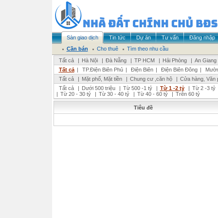
Sàn giao dịch
Tin tức
Dự án
Tư vấn
Đăng nhập
Cần bán
Cho thuê
Tìm theo nhu cầu
Tất cả
|
Hà Nội
|
Đà Nẵng
|
TP HCM
|
Hải Phòng
|
An Giang
Tất cả
|
TP.Điện Biên Phủ
|
Điện Biên
|
Điện Biên Đông
|
Mườn
Tất cả
|
Mặt phố, Mặt tiền
|
Chung cư ,căn hộ
|
Cửa hàng, Văn 
Tất cả
|
Dưới 500 triệu
|
Từ 500 -1 tỷ
|
Từ 1 -2 tỷ
|
Từ 2 -3 tỷ
|
Từ 20 - 30 tỷ
|
Từ 30 - 40 tỷ
|
Từ 40 - 60 tỷ
|
Trên 60 tỷ
Tiêu đề