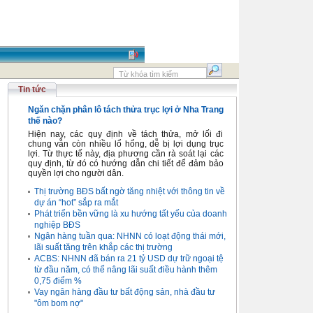
Tin tức
Ngăn chặn phân lô tách thửa trục lợi ở Nha Trang
thế nào?
Hiện nay, các quy định về tách thửa, mở lối đi
chung vẫn còn nhiều lổ hổng, dễ bị lợi dụng trục
lợi. Từ thực tế này, địa phương cần rà soát lại các
quy định, từ đó có hướng dẫn chi tiết để đảm bảo
quyền lợi cho người dân.
Thị trường BĐS bất ngờ tăng nhiệt với thông tin về
dự án “hot” sắp ra mắt
Phát triển bền vững là xu hướng tất yếu của doanh
nghiệp BĐS
Ngân hàng tuần qua: NHNN có loạt động thái mới,
lãi suất tăng trên khắp các thị trường
ACBS: NHNN đã bán ra 21 tỷ USD dự trữ ngoại tệ
từ đầu năm, có thể nâng lãi suất điều hành thêm
0,75 điểm %
Vay ngân hàng đầu tư bất động sản, nhà đầu tư
"ôm bom nợ"