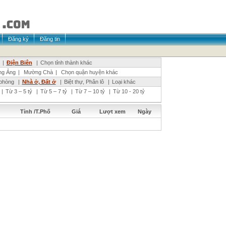
Đăng ký
Đăng tin
|
Điện Biên
|
Chọn tỉnh thành khác
g Ảng
|
Mường Chà
|
Chọn quận huyện khác
phòng
|
Nhà ở, Đất ở
|
Biệt thự, Phân lô
|
Loại khác
|
Từ 3 – 5 tỷ
|
Từ 5 – 7 tỷ
|
Từ 7 – 10 tỷ
|
Từ 10 - 20 tỷ
Tỉnh /T.Phố
Giá
Lượt xem
Ngày