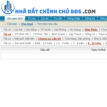
Sàn giao dịch
Tin tức
Dự án
Tư vấn
Đăng nhập
Đăng ký
Đăng 
Cần bán
Cho thuê
Tìm theo nhu cầu
Tất cả
|
Hà Nội
|
Đà Nẵng
|
TP HCM
|
Hải Phòng
|
An Giang
|
Vĩnh Phúc
|
Chọn
Tất cả
|
TP.Vĩnh Yên
|
TP.Phúc Yên
|
Bình Xuyên
|
Lập Thạch
|
Sông Lô
|
Chọn q
Tất cả
|
Mặt phố, Mặt tiền
|
Chung cư ,căn hộ
|
Cửa hàng, Văn phòng
|
Nhà ở, Đất
Tất cả
|
Giá dưới 500k
|
500k - 1,5 triệu
|
1,5 - 3 triệu
|
3 - 6 triệu
|
6 - 10 triệu
|
1
Tiêu đề
Tỉnh /T.Phố