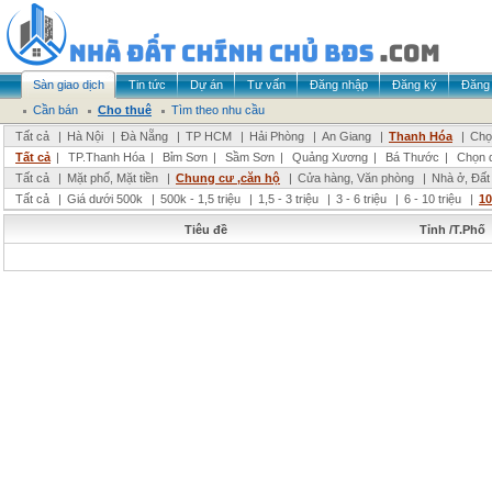
Sàn giao dịch
Tin tức
Dự án
Tư vấn
Đăng nhập
Đăng ký
Đăng 
Cần bán
Cho thuê
Tìm theo nhu cầu
Tất cả
|
Hà Nội
|
Đà Nẵng
|
TP HCM
|
Hải Phòng
|
An Giang
|
Thanh Hóa
|
Chọ
Tất cả
|
TP.Thanh Hóa
|
Bỉm Sơn
|
Sầm Sơn
|
Quảng Xương
|
Bá Thước
|
Chọn 
Tất cả
|
Mặt phố, Mặt tiền
|
Chung cư ,căn hộ
|
Cửa hàng, Văn phòng
|
Nhà ở, Đất
Tất cả
|
Giá dưới 500k
|
500k - 1,5 triệu
|
1,5 - 3 triệu
|
3 - 6 triệu
|
6 - 10 triệu
|
10
Tiêu đề
Tỉnh /T.Phố