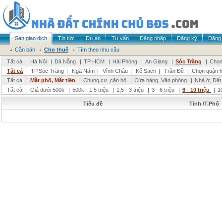
Sàn giao dịch
Tin tức
Dự án
Tư vấn
Đăng nhập
Đăng ký
Đăng 
Cần bán
Cho thuê
Tìm theo nhu cầu
Tất cả
|
Hà Nội
|
Đà Nẵng
|
TP HCM
|
Hải Phòng
|
An Giang
|
Sóc Trăng
|
Chọn
Tất cả
|
TP.Sóc Trăng
|
Ngã Năm
|
Vĩnh Châu
|
Kế Sách
|
Trần Đề
|
Chọn quận 
Tất cả
|
Mặt phố, Mặt tiền
|
Chung cư ,căn hộ
|
Cửa hàng, Văn phòng
|
Nhà ở, Đất
Tất cả
|
Giá dưới 500k
|
500k - 1,5 triệu
|
1,5 - 3 triệu
|
3 - 6 triệu
|
6 - 10 triệu
|
1
Tiêu đề
Tỉnh /T.Phố