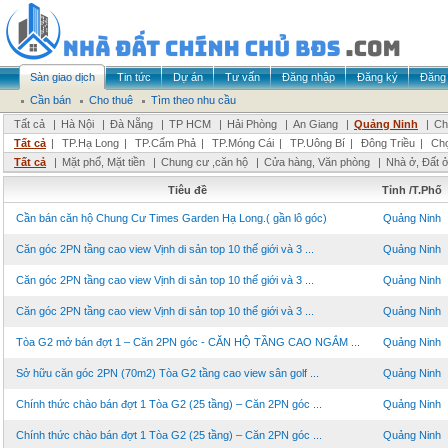
Sàn giao dịch
Tin tức
Dự án
Tư vấn
Đăng nhập
Đăng ký
Đăng 
Cần bán
Cho thuê
Tìm theo nhu cầu
Tất cả
|
Hà Nội
|
Đà Nẵng
|
TP HCM
|
Hải Phòng
|
An Giang
|
Quảng Ninh
|
Ch
Tất cả
|
TP.Hạ Long
|
TP.Cẩm Phả
|
TP.Móng Cái
|
TP.Uông Bí
|
Đông Triều
|
Chọ
Tất cả
|
Mặt phố, Mặt tiền
|
Chung cư ,căn hộ
|
Cửa hàng, Văn phòng
|
Nhà ở, Đất 
Tiêu đề
Tỉnh /T.Phố
Cần bán căn hộ Chung Cư Times Garden Hạ Long.( gần lô góc)
Quảng Ninh
Căn góc 2PN tầng cao view Vịnh di sản top 10 thế giới và 3 ...
Quảng Ninh
Căn góc 2PN tầng cao view Vịnh di sản top 10 thế giới và 3 ...
Quảng Ninh
Căn góc 2PN tầng cao view Vịnh di sản top 10 thế giới và 3 ...
Quảng Ninh
Tòa G2 mở bán đợt 1 – Căn 2PN góc - CĂN HỘ TẦNG CAO NGẮM ...
Quảng Ninh
Sở hữu căn góc 2PN (70m2) Tòa G2 tầng cao view sân golf ...
Quảng Ninh
Chính thức chào bán đợt 1 Tòa G2 (25 tầng) – Căn 2PN góc ...
Quảng Ninh
Chính thức chào bán đợt 1 Tòa G2 (25 tầng) – Căn 2PN góc ...
Quảng Ninh