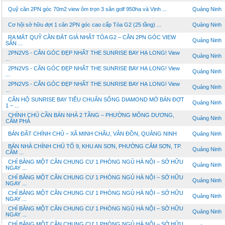
Quỹ căn 2PN góc 70m2 view ôm trọn 3 sân golf 950ha và Vịnh ...
Quảng Ninh
Cơ hội sở hữu đợt 1 căn 2PN góc cao cấp Tòa G2 (25 tầng) ...
Quảng Ninh
RA MẮT QUỸ CĂN ĐẮT GIÁ NHẤT TÒA G2 – CĂN 2PN GÓC VIEW
Quảng Ninh
SÂN ...
2PN2VS - CĂN GÓC ĐẸP NHẤT THE SUNRISE BAY HẠ LONG! View
Quảng Ninh
...
2PN2VS - CĂN GÓC ĐẸP NHẤT THE SUNRISE BAY HẠ LONG! View
Quảng Ninh
...
2PN2VS - CĂN GÓC ĐẸP NHẤT THE SUNRISE BAY HẠ LONG! View
Quảng Ninh
...
CĂN HỘ SUNRISE BAY TIÊU CHUẨN SỐNG DIAMOND MỞ BÁN ĐỢT
Quảng Ninh
1 – ...
CHÍNH CHỦ CẦN BÁN NHÀ 2 TẦNG – PHƯỜNG MÔNG DƯƠNG,
Quảng Ninh
CẨM PHẢ
BÁN ĐẤT CHÍNH CHỦ – XÃ MINH CHÂU, VÂN ĐỒN, QUẢNG NINH
Quảng Ninh
BÁN NHÀ CHÍNH CHỦ TỔ 9, KHU AN SƠN, PHƯỜNG CẨM SƠN, TP.
Quảng Ninh
CẨM ...
CHỈ BẰNG MỘT CĂN CHUNG CƯ 1 PHÒNG NGỦ HÀ NỘI – SỞ HỮU
Quảng Ninh
NGAY ...
CHỈ BẰNG MỘT CĂN CHUNG CƯ 1 PHÒNG NGỦ HÀ NỘI – SỞ HỮU
Quảng Ninh
NGAY ...
CHỈ BẰNG MỘT CĂN CHUNG CƯ 1 PHÒNG NGỦ HÀ NỘI – SỞ HỮU
Quảng Ninh
NGAY ...
CHỈ BẰNG MỘT CĂN CHUNG CƯ 1 PHÒNG NGỦ HÀ NỘI – SỞ HỮU
Quảng Ninh
NGAY ...
CHỈ BẰNG MỘT CĂN CHUNG CƯ 1 PHÒNG NGỦ HÀ NỘI – SỞ HỮU