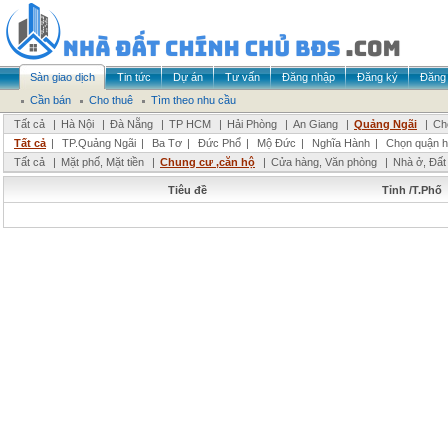
Sàn giao dịch
Tin tức
Dự án
Tư vấn
Đăng nhập
Đăng ký
Đăng 
Cần bán
Cho thuê
Tìm theo nhu cầu
Tất cả
|
Hà Nội
|
Đà Nẵng
|
TP HCM
|
Hải Phòng
|
An Giang
|
Quảng Ngãi
|
Ch
Tất cả
|
TP.Quảng Ngãi
|
Ba Tơ
|
Đức Phổ
|
Mộ Đức
|
Nghĩa Hành
|
Chọn quận 
Tất cả
|
Mặt phố, Mặt tiền
|
Chung cư ,căn hộ
|
Cửa hàng, Văn phòng
|
Nhà ở, Đất
Tiêu đề
Tỉnh /T.Phố