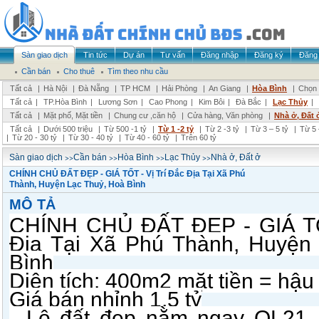
Sàn giao dịch
Tin tức
Dự án
Tư vấn
Đăng nhập
Đăng ký
Đăng 
Cần bán
Cho thuê
Tìm theo nhu cầu
Tất cả
|
Hà Nội
|
Đà Nẵng
|
TP HCM
|
Hải Phòng
|
An Giang
|
Hòa Bình
|
Chọn 
Tất cả
|
TP.Hòa Bình
|
Lương Sơn
|
Cao Phong
|
Kim Bôi
|
Đà Bắc
|
Lạc Thủy
|
Tất cả
|
Mặt phố, Mặt tiền
|
Chung cư ,căn hộ
|
Cửa hàng, Văn phòng
|
Nhà ở, Đất 
Tất cả
|
Dưới 500 triệu
|
Từ 500 -1 tỷ
|
Từ 1 -2 tỷ
|
Từ 2 -3 tỷ
|
Từ 3 – 5 tỷ
|
Từ 5 
|
Từ 20 - 30 tỷ
|
Từ 30 - 40 tỷ
|
Từ 40 - 60 tỷ
|
Trên 60 tỷ
>>
>>
>>
>>
Sàn giao dịch
Cần bán
Hòa Bình
Lạc Thủy
Nhà ở, Đất ở
CHÍNH CHỦ ĐẤT ĐẸP - GIÁ TỐT - Vị Trí Đắc Địa Tại Xã Phú
Thành, Huyện Lạc Thuỷ, Hoà Bình
MÔ TẢ
CHÍNH CHỦ ĐẤT ĐẸP - GIÁ TỐT
Địa Tại Xã Phú Thành, Huyện
Bình
Diện tích: 400m2 mặt tiền = hậ
Giá bán nhỉnh 1,5 tỷ
- Lô đất đẹp nằm ngay QL21,