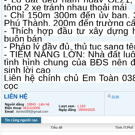
tông 2 xe tránh nhau thoải mái
- Chỉ 150m 300m đến ủy ban,
Phú Thành, 200m đến trường c
- Thích hợp đầu tư xây dựng 
buôn bán
- Pháp lý đầy đủ, thủ tục sang 
- TIỀM NĂNG LỚN: Nhà đất luôn
tình hình chung của BĐS nên 
sinh lời cao
Liên hệ chính chủ Em Toàn 03
cọc
LIÊN HỆ
In tin
Người đăng
:
18842 - Liên hệ
Lượt xem
:
1.163
Điện thoại
:
0811110009
Ngày đăng
:
09/04/2025
Email
:
lienhe089@gmail.com
Tin cùng người rao
Tiêu đề
Tỉnh /T.Phố