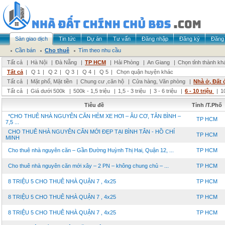
Sàn giao dịch
Tin tức
Dự án
Tư vấn
Đăng nhập
Đăng ký
Đăng 
Cần bán
Cho thuê
Tìm theo nhu cầu
Tất cả
|
Hà Nội
|
Đà Nẵng
|
TP HCM
|
Hải Phòng
|
An Giang
|
Chọn tỉnh thành kh
Tất cả
|
Q 1
|
Q 2
|
Q 3
|
Q 4
|
Q 5
|
Chọn quận huyện khác
Tất cả
|
Mặt phố, Mặt tiền
|
Chung cư ,căn hộ
|
Cửa hàng, Văn phòng
|
Nhà ở, Đất 
Tất cả
|
Giá dưới 500k
|
500k - 1,5 triệu
|
1,5 - 3 triệu
|
3 - 6 triệu
|
6 - 10 triệu
|
1
Tiêu đề
Tỉnh /T.Phố
*CHO THUÊ NHÀ NGUYÊN CĂN HẺM XE HƠI – ÂU CƠ, TÂN BÌNH –
TP HCM
7,5 ...
CHO THUÊ NHÀ NGUYÊN CĂN MỚI ĐẸP TẠI BÌNH TÂN - HỒ CHÍ
TP HCM
MINH
Cho thuê nhà nguyên căn – Gần Đường Huỳnh Thị Hai, Quận 12, ...
TP HCM
Cho thuê nhà nguyên căn mới xây – 2 PN – không chung chủ – ...
TP HCM
8 TRIỆU 5 CHO THUÊ NHÀ QUẬN 7 , 4x25
TP HCM
8 TRIỆU 5 CHO THUÊ NHÀ QUẬN 7 , 4x25
TP HCM
8 TRIỆU 5 CHO THUÊ NHÀ QUẬN 7 , 4x25
TP HCM