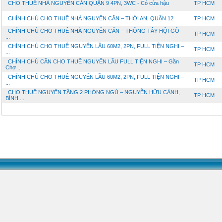
CHO THUÊ NHÀ NGUYÊN CĂN QUẬN 9 4PN, 3WC - Có cửa hậu
TP HCM
CHÍNH CHỦ CHO THUÊ NHÀ NGUYÊN CĂN – THỚI AN, QUẬN 12
TP HCM
CHÍNH CHỦ CHO THUÊ NHÀ NGUYÊN CĂN – THÔNG TÂY HỘI GÒ
TP HCM
...
CHÍNH CHỦ CHO THUÊ NGUYÊN LẦU 60M2, 2PN, FULL TIỆN NGHI –
TP HCM
...
CHÍNH CHỦ CẦN CHO THUÊ NGUYÊN LẦU FULL TIỆN NGHI – Gần
TP HCM
Chợ ...
CHÍNH CHỦ CHO THUÊ NGUYÊN LẦU 60M2, 2PN, FULL TIỆN NGHI –
TP HCM
...
CHO THUÊ NGUYÊN TẦNG 2 PHÒNG NGỦ – NGUYỄN HỮU CẢNH,
TP HCM
BÌNH ...