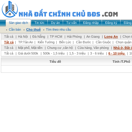
Sàn giao dịch
Tin tức
Dự án
Tư vấn
Đăng nhập
Đăng ký
Đăng 
Cần bán
Cho thuê
Tìm theo nhu cầu
Tất cả
|
Hà Nội
|
Đà Nẵng
|
TP HCM
|
Hải Phòng
|
An Giang
|
Long An
|
Chọn t
Tất cả
|
TP.Tân An
|
Kiến Tường
|
Bến Lức
|
Cần Đước
|
Cần Giuộc
|
Chọn quận
Tất cả
|
Mặt phố, Mặt tiền
|
Chung cư ,căn hộ
|
Cửa hàng, Văn phòng
|
Nhà ở, Đất 
Tất cả
|
Giá dưới 500k
|
500k - 1,5 triệu
|
1,5 - 3 triệu
|
3 - 6 triệu
|
6 - 10 triệu
|
1
Tiêu đề
Tỉnh /T.Phố