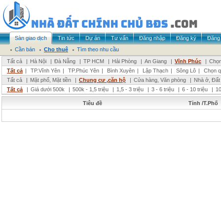
Sàn giao dịch
Tin tức
Dự án
Tư vấn
Đăng nhập
Đăng ký
Đăng 
Cần bán
Cho thuê
Tìm theo nhu cầu
Tất cả
|
Hà Nội
|
Đà Nẵng
|
TP HCM
|
Hải Phòng
|
An Giang
|
Vĩnh Phúc
|
Chọn
Tất cả
|
TP.Vĩnh Yên
|
TP.Phúc Yên
|
Bình Xuyên
|
Lập Thạch
|
Sông Lô
|
Chọn q
Tất cả
|
Mặt phố, Mặt tiền
|
Chung cư ,căn hộ
|
Cửa hàng, Văn phòng
|
Nhà ở, Đất
Tất cả
|
Giá dưới 500k
|
500k - 1,5 triệu
|
1,5 - 3 triệu
|
3 - 6 triệu
|
6 - 10 triệu
|
10
Tiêu đề
Tỉnh /T.Phố