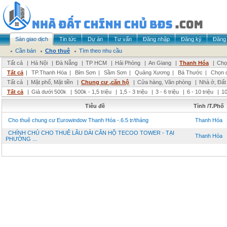
Sàn giao dịch
Tin tức
Dự án
Tư vấn
Đăng nhập
Đăng ký
Đăng 
Cần bán
Cho thuê
Tìm theo nhu cầu
Tất cả
|
Hà Nội
|
Đà Nẵng
|
TP HCM
|
Hải Phòng
|
An Giang
|
Thanh Hóa
|
Chọ
Tất cả
|
TP.Thanh Hóa
|
Bỉm Sơn
|
Sầm Sơn
|
Quảng Xương
|
Bá Thước
|
Chọn 
Tất cả
|
Mặt phố, Mặt tiền
|
Chung cư ,căn hộ
|
Cửa hàng, Văn phòng
|
Nhà ở, Đất
Tất cả
|
Giá dưới 500k
|
500k - 1,5 triệu
|
1,5 - 3 triệu
|
3 - 6 triệu
|
6 - 10 triệu
|
10
Tiêu đề
Tỉnh /T.Phố
Cho thuê chung cư Eurowindow Thanh Hóa -.6.5 tr/tháng
Thanh Hóa
CHÍNH CHỦ CHO THUÊ LÂU DÀI CĂN HỘ TECOO TOWER - TẠI
Thanh Hóa
PHƯỜNG ...