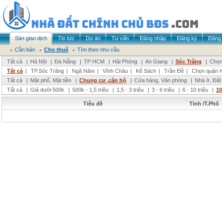
Sàn giao dịch
Tin tức
Dự án
Tư vấn
Đăng nhập
Đăng ký
Đăng 
Cần bán
Cho thuê
Tìm theo nhu cầu
Tất cả
|
Hà Nội
|
Đà Nẵng
|
TP HCM
|
Hải Phòng
|
An Giang
|
Sóc Trăng
|
Chọn
Tất cả
|
TP.Sóc Trăng
|
Ngã Năm
|
Vĩnh Châu
|
Kế Sách
|
Trần Đề
|
Chọn quận 
Tất cả
|
Mặt phố, Mặt tiền
|
Chung cư ,căn hộ
|
Cửa hàng, Văn phòng
|
Nhà ở, Đất
Tất cả
|
Giá dưới 500k
|
500k - 1,5 triệu
|
1,5 - 3 triệu
|
3 - 6 triệu
|
6 - 10 triệu
|
10
Tiêu đề
Tỉnh /T.Phố