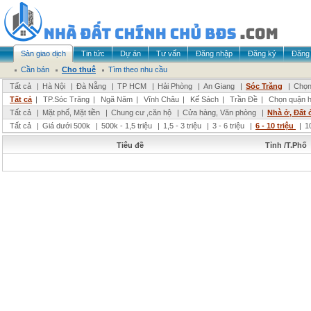
Sàn giao dịch
Tin tức
Dự án
Tư vấn
Đăng nhập
Đăng ký
Đăng 
Cần bán
Cho thuê
Tìm theo nhu cầu
Tất cả
|
Hà Nội
|
Đà Nẵng
|
TP HCM
|
Hải Phòng
|
An Giang
|
Sóc Trăng
|
Chọn
Tất cả
|
TP.Sóc Trăng
|
Ngã Năm
|
Vĩnh Châu
|
Kế Sách
|
Trần Đề
|
Chọn quận 
Tất cả
|
Mặt phố, Mặt tiền
|
Chung cư ,căn hộ
|
Cửa hàng, Văn phòng
|
Nhà ở, Đất 
Tất cả
|
Giá dưới 500k
|
500k - 1,5 triệu
|
1,5 - 3 triệu
|
3 - 6 triệu
|
6 - 10 triệu
|
1
Tiêu đề
Tỉnh /T.Phố