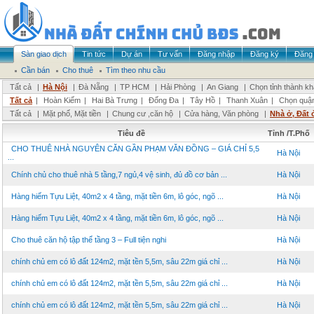
Sàn giao dịch
Tin tức
Dự án
Tư vấn
Đăng nhập
Đăng ký
Đăng 
Cần bán
Cho thuê
Tìm theo nhu cầu
Tất cả
|
Hà Nội
|
Đà Nẵng
|
TP HCM
|
Hải Phòng
|
An Giang
|
Chọn tỉnh thành k
Tất cả
|
Hoàn Kiếm
|
Hai Bà Trưng
|
Đống Đa
|
Tây Hồ
|
Thanh Xuân
|
Chọn quậ
Tất cả
|
Mặt phố, Mặt tiền
|
Chung cư ,căn hộ
|
Cửa hàng, Văn phòng
|
Nhà ở, Đất 
Tiêu đề
Tỉnh /T.Phố
CHO THUÊ NHÀ NGUYÊN CĂN GẦN PHẠM VĂN ĐỒNG – GIÁ CHỈ 5,5
Hà Nội
...
Chính chủ cho thuê nhà 5 tầng,7 ngủ,4 vệ sinh, đủ đồ cơ bản ...
Hà Nội
Hàng hiếm Tựu Liệt, 40m2 x 4 tầng, mặt tiền 6m, lô góc, ngõ ...
Hà Nội
Hàng hiếm Tựu Liệt, 40m2 x 4 tầng, mặt tiền 6m, lô góc, ngõ ...
Hà Nội
Cho thuê căn hộ tập thể tầng 3 – Full tiện nghi
Hà Nội
chính chủ em có lô đất 124m2, mặt tền 5,5m, sâu 22m giá chỉ ...
Hà Nội
chính chủ em có lô đất 124m2, mặt tền 5,5m, sâu 22m giá chỉ ...
Hà Nội
chính chủ em có lô đất 124m2, mặt tền 5,5m, sâu 22m giá chỉ ...
Hà Nội