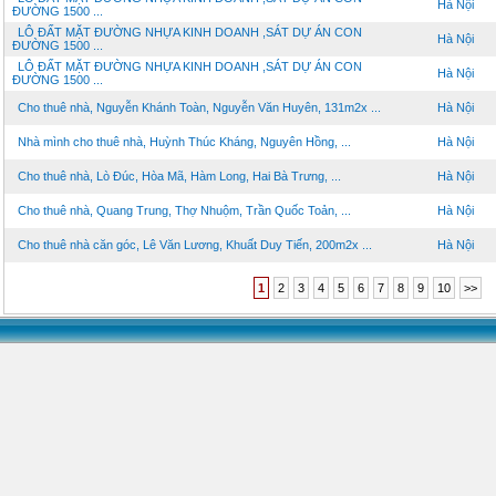
Hà Nội
ĐƯỜNG 1500 ...
LÔ ĐẤT MẶT ĐƯỜNG NHỰA KINH DOANH ,SÁT DỰ ÁN CON
Hà Nội
ĐƯỜNG 1500 ...
LÔ ĐẤT MẶT ĐƯỜNG NHỰA KINH DOANH ,SÁT DỰ ÁN CON
Hà Nội
ĐƯỜNG 1500 ...
Cho thuê nhà, Nguyễn Khánh Toàn, Nguyễn Văn Huyên, 131m2x ...
Hà Nội
Nhà mình cho thuê nhà, Huỳnh Thúc Kháng, Nguyên Hồng, ...
Hà Nội
Cho thuê nhà, Lò Đúc, Hòa Mã, Hàm Long, Hai Bà Trưng, ...
Hà Nội
Cho thuê nhà, Quang Trung, Thợ Nhuộm, Trần Quốc Toản, ...
Hà Nội
Cho thuê nhà căn góc, Lê Văn Lương, Khuất Duy Tiến, 200m2x ...
Hà Nội
1
2
3
4
5
6
7
8
9
10
>>