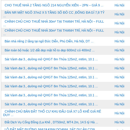
CHO THUÊ NHÀ 2 TẦNG NGÕ 214 NGUYỄN XIỂN – 2PN – GIÁ 9 ...
Hà Nội
BÁN NR MẶT NGÕ 37m2 X 5 TẦNG SỔ ĐỎ CC ,ĐỐNG ĐA GÍ 7,8 TỶ
Hà Nội
...
CHÍNH CHỦ CHO THUÊ NHÀ 30m² TẠI THANH TRÌ, HÀ NỘI – FULL
Hà Nội
...
CHÍNH CHỦ CHO THUÊ NHÀ 30m² TẠI THANH TRÌ, HÀ NỘI – FULL
Hà Nội
...
Bán nhà riêng 2 tầng tại ngõ Đức Diễn, Phú Diễn, Hà Nội, DT ...
Hà Nội
Bán toàn bộ hoặc 1/2 đất đẹp mặt hồ to đẹp 600m2 có 400m2 ...
Hà Nội
Sát Vành đai 3., đường mở QHGT 8m Thửa 125m2, mt6m, 10.1 ...
Hà Nội
Sát Vành đai 3., đường mở QHGT 8m Thửa 125m2, mt6m, 10.1 ...
Hà Nội
Sát Vành đai 3., đường mở QHGT 8m Thửa 125m2, mt6m, 10.1 ...
Hà Nội
Sát Vành đai 3., đường mở QHGT 8m Thửa 125m2, mt6m, 10.1 ...
Hà Nội
Sát Vành đai 3., đường mở QHGT 8m Thửa 125m2, mt6m, 10.1 ...
Hà Nội
Sát Vành đai 3., đường mở QHGT 8m Thửa 125m2, mt6m, 10.1 ...
Hà Nội
CHÍNH CHỦ BÁN ĐẤT THỔ CƯ KHU ĐẤU GIÁ X7 LỖ KHÊ GIÁ RẺ
Hà Nội
DUY ...
Đất Dịch Vụ Cổng Đồng (La Khê , DT50m2, MT4.2m, 14.5 tỷ Hà ...
Hà Nội
LÔ ĐẤT MẶT ĐƯỜNG NHỰA KINH DOANH ,SÁT DỰ ÁN CON