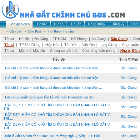
Sàn giao dịch
Tin tức
Dự án
Tư vấn
Đăng nhập
Đăng ký
Đăng 
Cần bán
Cho thuê
Tìm theo nhu cầu
Tất cả
|
Hà Nội
|
Đà Nẵng
|
TP HCM
|
Hải Phòng
|
An Giang
|
Bắc Giang
|
Chọn
Tất cả
|
TP.Bắc Giang
|
Hiệp Hòa
|
Tân Yên
|
Việt Yên
|
Lạng Giang
|
Chọn quận 
Tất cả
|
Mặt phố, Mặt tiền
|
Chung cư ,căn hộ
|
Cửa hàng, Văn phòng
|
Nhà ở, Đất 
Tiêu đề
Tỉnh /T.Phố
Giá chỉ 2 tỷ xxx khách hàng đã được sở hữu căn nhà có diện ...
Bắc Giang
Giá chỉ 2 tỷ xxx khách hàng đã được sở hữu căn nhà có diện ...
Bắc Giang
Giá chỉ 2 tỷ xxx khách hàng đã được sở hữu căn nhà có diện ...
Bắc Giang
Em có 02 suất ngoại giao liền kề Việt Yên Riverside giá đẹp ...
Bắc Giang
ĐẤT ĐẸP- HIẾM CÓ KHÓ TÌM CHÍNH CHỦ BÁN NHANH LÔ ĐẤT VỊ
Bắc Giang
TRÍ ...
ĐẤT ĐẸP- HIẾM CÓ KHÓ TÌM CHÍNH CHỦ BÁN NHANH LÔ ĐẤT VỊ
Bắc Giang
TRÍ ...
ĐẤT ĐẸP- HIẾM CÓ KHÓ TÌM CHÍNH CHỦ BÁN NHANH LÔ ĐẤT VỊ
Bắc Giang
TRÍ ...
Bán lô đất có diện tích 55m2 Tại Phường Ngô Quyền – TP Bắc ...
Bắc Giang