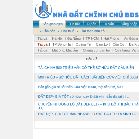
Sàn giao dịch
Tin tức
Dự án
Tư vấn
Đăng nhập
Cần bán
Cho thuê
Tìm theo nhu cầu
Tất cả
|
Hà Nội
|
Đà Nẵng
|
TP HCM
|
Hải Phòng
|
An Giang
Tất cả
|
TP.Đông Hà
|
Quảng Trị
|
Cam Lộ
|
Cồn Cỏ
|
Đa Kr
Tất cả
|
Mặt phố, Mặt tiền
|
Chung cư ,căn hộ
|
Cửa hàng, Văn 
Tiêu đề
TÀI CHÍNH 500 TRIỆU VẪN CÓ THỂ SỞ HỮU ĐẤT GẦN BIỂN
500 TRIỆU – SỞ HỮU ĐẤT CÁCH BÃI BIỂN CỬA VIỆT CHỈ 300M
Bán gấp giá rẻ đất biển Cửa Việt 100m, mặt tiền 5m, 500 ...
ĐẤT ĐẸP- GIÁ TỐT sở hữu ngay lô đất vị trí đắc địa tại thị ...
CHUYỂN NHƯỢNG LÔ ĐẤT ĐẸP EE17 – KHU ĐÔ THỊ BẮC TH
CỔ, ...
ĐẤT ĐẸP- GIÁ TỐT BÁN NHANH LÔ ĐẤT ĐẦU TƯ LÀ SINH LỜI 
...