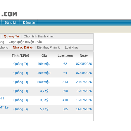
Đăng ký
Đăng tin
|
Quảng Trị
|
Chọn tỉnh thành khác
ông
|
Chọn quận huyện khác
phòng
|
Nhà ở, Đất ở
|
Biệt thự, Phân lô
|
Loại khác
Tỉnh /T.Phố
Giá
Lượt xem
Ngày
Quảng Trị
499
triệu
62
07/08/2026
Quảng Trị
499
triệu
64
07/08/2026
Quảng Trị
500
triệu
313
29/07/2026
Quảng Trị
4,7
tỷ
390
16/07/2026
ÀNH
Quảng Trị
3,3
tỷ
410
16/07/2026
MT Lê
Quảng Trị
5,1
tỷ
385
14/07/2026