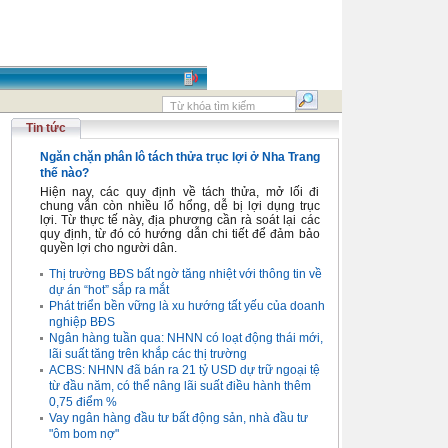
Tin tức
Ngăn chặn phân lô tách thửa trục lợi ở Nha Trang
thế nào?
Hiện nay, các quy định về tách thửa, mở lối đi
chung vẫn còn nhiều lổ hổng, dễ bị lợi dụng trục
lợi. Từ thực tế này, địa phương cần rà soát lại các
quy định, từ đó có hướng dẫn chi tiết để đảm bảo
quyền lợi cho người dân.
Thị trường BĐS bất ngờ tăng nhiệt với thông tin về
dự án “hot” sắp ra mắt
Phát triển bền vững là xu hướng tất yếu của doanh
nghiệp BĐS
Ngân hàng tuần qua: NHNN có loạt động thái mới,
lãi suất tăng trên khắp các thị trường
ACBS: NHNN đã bán ra 21 tỷ USD dự trữ ngoại tệ
từ đầu năm, có thể nâng lãi suất điều hành thêm
0,75 điểm %
Vay ngân hàng đầu tư bất động sản, nhà đầu tư
"ôm bom nợ"