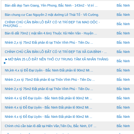
Bán đất đẹp Tam Giang, Yên Phong, Bắc Ninh - 143m2 - Vị trí ...
Bắc Ninh
Bán chung cư Cao Nguyên 2 mặt đường Lê Thái Tổ - Võ Cường.
Bắc Ninh
CHÍNH CHỦ CẦN BÁN LÔ ĐẤT CÓ VỊ TRÍ ĐẸP TẠI MAO DỘC -
Bắc Ninh
PHƯỢNG ...
Bán lô đất 70m2 ( mặt tiền 4.6m) Thuộc Xã Hiên Vân - Huyện ...
Bắc Ninh
Nhỉnh 2,x tỷ 75m2 Đất phân lô tại Thôn Vĩnh Phú - Tiên Du ...
Bắc Ninh
CHÍNH CHỦ CẦN BÁN LÔ ĐẤT CÓ VỊ TRÍ ĐẸP TẠI XÃ GIA BÌNH - ...
Bắc Ninh
►MỞ BÁN 25 LÔ ĐẤT NỀN THỔ CƯ TRUNG TÂM XÃ NHÂN THẮNG
Bắc Ninh
►
Nh,ỉnh 4.x tỷ Đỗ Đại Uyên - Bắc Ninh Đất phân lô 90m2 Mt ...
Bắc Ninh
Nhỉnh 2,xx tỷ 75m2 Đất phân lô tại Thôn Vĩnh Phú - Tiên Du ...
Bắc Ninh
Nhỉnh 2,x tỷ 75m2 Đất phân lô tại Thôn Vĩnh Phú - Tiên Du ...
Bắc Ninh
Nhỉnh 4.x tỷ Đỗ Đại Uyên - Bắc Ninh Đất phân lô 90m2 Mt ...
Bắc Ninh
Nhỉnh 4.x tỷ Đỗ Đại Uyên - Bắc Ninh Đất phân lô 90m2 Mt ...
Bắc Ninh
Nhỉnh 4.x tỷ Đỗ Đại Uyên - Bắc Ninh Đất phân lô 90m2 Mt ...
Bắc Ninh
Chính chủ cần bán lô đất tại Hiên Vân,Tiên Du, Bắc Ninh, DT ...
Bắc Ninh