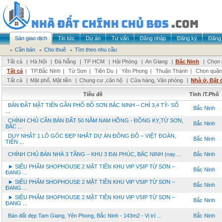
Sàn giao dịch
Tin tức
Dự án
Tư vấn
Đăng nhập
Đăng ký
Đăng 
Cần bán
Cho thuê
Tìm theo nhu cầu
Tất cả
|
Hà Nội
|
Đà Nẵng
|
TP HCM
|
Hải Phòng
|
An Giang
|
Bắc Ninh
|
Chọn 
Tất cả
|
TP.Bắc Ninh
|
Từ Sơn
|
Tiên Du
|
Yên Phong
|
Thuận Thành
|
Chọn quận
Tất cả
|
Mặt phố, Mặt tiền
|
Chung cư ,căn hộ
|
Cửa hàng, Văn phòng
|
Nhà ở, Đất 
Tiêu đề
Tỉnh /T.Phố
BÁN ĐẤT MẶT TIỀN GẦN PHỐ BỒ SƠN BẮC NINH – CHỈ 3,4 TỶ- SỔ
Bắc Ninh
...
CHÍNH CHỦ CẦN BÁN ĐẤT 50 NĂM NAM HỒNG - ĐỒNG KỴ,TỪ SƠN,
Bắc Ninh
BẮC ...
DUY NHẤT 1 LÔ GÓC ĐẸP NHẤT DỰ ÁN ĐÔNG ĐÔ – VIỆT ĐOÀN,
Bắc Ninh
TIÊN ...
CHÍNH CHỦ BÁN NHÀ 3 TẦNG – KHU 3 ĐẠI PHÚC, BẮC NINH (nay ...
Bắc Ninh
► SIÊU PHẨM SHOPHOUSE 2 MẶT TIỀN KHU VIP VSIP TỪ SƠN –
Bắc Ninh
ĐANG ...
► SIÊU PHẨM SHOPHOUSE 2 MẶT TIỀN KHU VIP VSIP TỪ SƠN –
Bắc Ninh
ĐANG ...
► SIÊU PHẨM SHOPHOUSE 2 MẶT TIỀN KHU VIP VSIP TỪ SƠN –
Bắc Ninh
ĐANG ...
Bán đất đẹp Tam Giang, Yên Phong, Bắc Ninh - 143m2 - Vị trí ...
Bắc Ninh