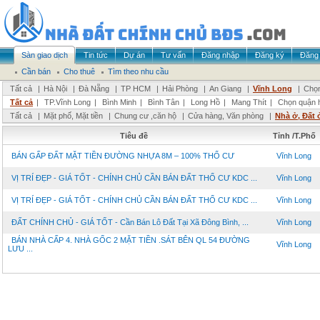
Sàn giao dịch
Tin tức
Dự án
Tư vấn
Đăng nhập
Đăng ký
Đăng 
Cần bán
Cho thuê
Tìm theo nhu cầu
Tất cả
|
Hà Nội
|
Đà Nẵng
|
TP HCM
|
Hải Phòng
|
An Giang
|
Vĩnh Long
|
Chọn
Tất cả
|
TP.Vĩnh Long
|
Bình Minh
|
Bình Tân
|
Long Hồ
|
Mang Thít
|
Chọn quận 
Tất cả
|
Mặt phố, Mặt tiền
|
Chung cư ,căn hộ
|
Cửa hàng, Văn phòng
|
Nhà ở, Đất 
Tiêu đề
Tỉnh /T.Phố
BÁN GẤP ĐẤT MẶT TIỀN ĐƯỜNG NHỰA 8M – 100% THỔ CƯ
Vĩnh Long
VỊ TRÍ ĐẸP - GIÁ TỐT - CHÍNH CHỦ CẦN BÁN ĐẤT THỔ CƯ KDC ...
Vĩnh Long
VỊ TRÍ ĐẸP - GIÁ TỐT - CHÍNH CHỦ CẦN BÁN ĐẤT THỔ CƯ KDC ...
Vĩnh Long
ĐẤT CHÍNH CHỦ - GIÁ TỐT - Cần Bán Lô Đất Tại Xã Đông Bình, ...
Vĩnh Long
BÁN NHÀ CẤP 4. NHÀ GỐC 2 MẶT TIỀN .SÁT BÊN QL 54 ĐƯỜNG
Vĩnh Long
LƯU ...