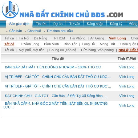
Sàn giao dịch
Tin tức
Dự án
Tư vấn
Đăng nhập
Đăng ký
Đăng 
Cần bán
Cho thuê
Tìm theo nhu cầu
Tất cả
|
Hà Nội
|
Đà Nẵng
|
TP HCM
|
Hải Phòng
|
An Giang
|
Vĩnh Long
|
Chọn
Tất cả
|
TP.Vĩnh Long
|
Bình Minh
|
Bình Tân
|
Long Hồ
|
Mang Thít
|
Chọn quận 
Tất cả
|
Mặt phố, Mặt tiền
|
Chung cư ,căn hộ
|
Cửa hàng, Văn phòng
|
Nhà ở, Đất 
Tiêu đề
Tỉnh /T.Phố
BÁN GẤP ĐẤT MẶT TIỀN ĐƯỜNG NHỰA 8M – 100% THỔ CƯ
Vĩnh Long
VỊ TRÍ ĐẸP - GIÁ TỐT - CHÍNH CHỦ CẦN BÁN ĐẤT THỔ CƯ KDC ...
Vĩnh Long
VỊ TRÍ ĐẸP - GIÁ TỐT - CHÍNH CHỦ CẦN BÁN ĐẤT THỔ CƯ KDC ...
Vĩnh Long
ĐẤT CHÍNH CHỦ - GIÁ TỐT - Cần Bán Lô Đất Tại Xã Đông Bình, ...
Vĩnh Long
BÁN NHÀ CẤP 4. NHÀ GỐC 2 MẶT TIỀN .SÁT BÊN QL 54 ĐƯỜNG
Vĩnh Long
LƯU ...